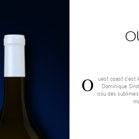
O
O
uest coast c’est 
Dominique Sirot 
issu des sublimes
ma